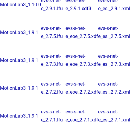
evs-s-net-
evs-s-net-
evs-s-net-
MotionLab3_1.10.0
e_2.9.1.lfu
e_2.9.1.xdf3
e_esi_2.9.1.xml
evs-s-net-
evs-s-net-
evs-s-net-
MotionLab3_1.9.1
e_2.7.5.lfu
e_eoe_2.7.5.xdf
e_esi_2.7.5.xml
evs-s-net-
evs-s-net-
evs-s-net-
MotionLab3_1.9.1
e_2.7.3.lfu
e_eoe_2.7.3.xdf
e_esi_2.7.3.xml
evs-s-net-
evs-s-net-
evs-s-net-
MotionLab3_1.9.1
e_2.7.2.lfu
e_eoe_2.7.2.xdf
e_esi_2.7.2.xml
evs-s-net-
evs-s-net-
evs-s-net-
MotionLab3_1.9.1
e_2.7.1.lfu
e_eoe_2.7.1.xdf
e_esi_2.7.1.xml